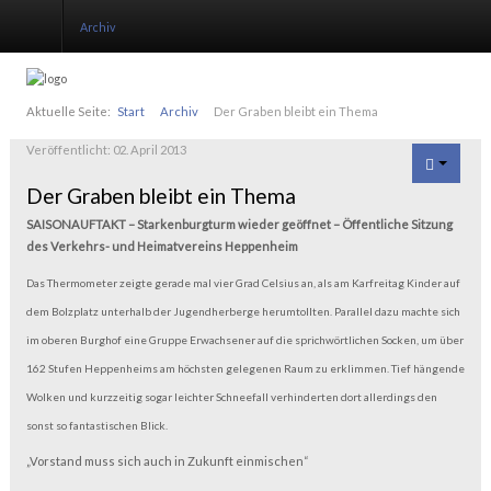
Archiv
Start
Aktuelle Seite:
Start
Archiv
Der Graben bleibt ein Thema
Veröffentlicht: 02. April 2013
Aktivitäten
Der Graben bleibt ein Thema
Instandsetzung
SAISONAUFTAKT – Starkenburgturm wieder geöffnet – Öffentliche Sitzung
des Verkehrs- und Heimatvereins Heppenheim
Verein
Das Thermometer zeigte gerade mal vier Grad Celsius an, als am Karfreitag Kinder auf
Publikationen
dem Bolzplatz unterhalb der Jugendherberge herumtollten. Parallel dazu machte sich
im oberen Burghof eine Gruppe Erwachsener auf die sprichwörtlichen Socken, um über
Mitglieder
162 Stufen Heppenheims am höchsten gelegenen Raum zu erklimmen. Tief hängende
Kontakt
Wolken und kurzzeitig sogar leichter Schneefall verhinderten dort allerdings den
sonst so fantastischen Blick.
„Vorstand muss sich auch in Zukunft einmischen“