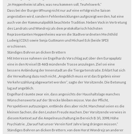
„In Heppenheim ist alles, was neu kommen soll, Teufelswerk.“
Dass bei der Burgeröffnung nicht nur auf eine erfolgreiche Saison
angestoßen wird, sondern Fehlentwicklungen aufgezeigt werden, hat eine
auch von der Kommunalpolitik beachtete Tradition. Neben Vock in Vertretung
des Landrats und Wondrejz als dem protokollarisch höchsten
Repräsentanten Heppenheims waren die Stadtverordneten Mechthild
Ludwig (CDU) sowie Sonja Guttmann und Michael Eck (beide SPD)
erschienen.
Ständiges Bohren an dicken Brettern
Mit Interesse nahmen sie Engelhards Vorschlag auf, über den Europaplatz
eine in den Kreisel (B 460) mündende Trasse anzulegen. Ziel sei eine
bessere Anbindung der Innenstadt an die Tiergartenstraße. Erklärt hat sich
die Verwaltung dazu noch nicht. „Angeblich muss erst das Ergebnis einer
Verkehrszählung abgewartet werden“, sagte der Vorsitzende. Die Betonung
lag auf angeblich.
Engelhard räumte zwar ein, dass angesichts der Haushaltslage manches
Wünschenswerte auf der Strecke bleiben müsse. Von der Pflicht,
Perspektiven aufzuzeigen, entbinde dies aber nicht. Manchmal seien es die
kleinen Sachen, die den Leuten Freude machen. Der Vorsitzende verwies in
diesem Kontext auf die Ampelneuschaltung im Bereich B 3/L 3398, Höhe
Psychiatrie. „Darauf hat unser Verein fünf Jahre lang drängen müssen.“
Ständiges Bohren an dicken Brettern, von dem Horst Wondrejz an anderer