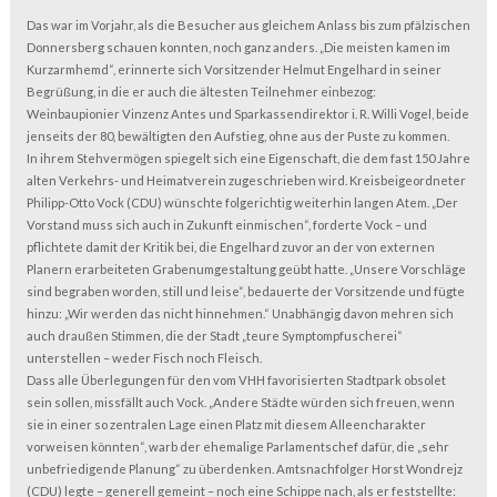
Das war im Vorjahr, als die Besucher aus gleichem Anlass bis zum pfälzischen
Donnersberg schauen konnten, noch ganz anders. „Die meisten kamen im
Kurzarmhemd“, erinnerte sich Vorsitzender Helmut Engelhard in seiner
Begrüßung, in die er auch die ältesten Teilnehmer einbezog:
Weinbaupionier Vinzenz Antes und Sparkassendirektor i. R. Willi Vogel, beide
jenseits der 80, bewältigten den Aufstieg, ohne aus der Puste zu kommen.
In ihrem Stehvermögen spiegelt sich eine Eigenschaft, die dem fast 150 Jahre
alten Verkehrs- und Heimatverein zugeschrieben wird. Kreisbeigeordneter
Philipp-Otto Vock (CDU) wünschte folgerichtig weiterhin langen Atem. „Der
Vorstand muss sich auch in Zukunft einmischen“, forderte Vock – und
pflichtete damit der Kritik bei, die Engelhard zuvor an der von externen
Planern erarbeiteten Grabenumgestaltung geübt hatte. „Unsere Vorschläge
sind begraben worden, still und leise“, bedauerte der Vorsitzende und fügte
hinzu: „Wir werden das nicht hinnehmen.“ Unabhängig davon mehren sich
auch draußen Stimmen, die der Stadt „teure Symptompfuscherei“
unterstellen – weder Fisch noch Fleisch.
Dass alle Überlegungen für den vom VHH favorisierten Stadtpark obsolet
sein sollen, missfällt auch Vock. „Andere Städte würden sich freuen, wenn
sie in einer so zentralen Lage einen Platz mit diesem Alleencharakter
vorweisen könnten“, warb der ehemalige Parlamentschef dafür, die „sehr
unbefriedigende Planung“ zu überdenken. Amtsnachfolger Horst Wondrejz
(CDU) legte – generell gemeint – noch eine Schippe nach, als er feststellte: