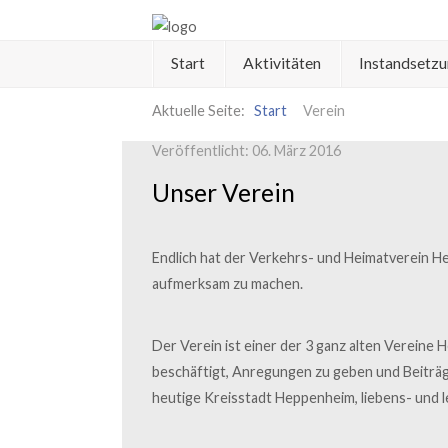
Start
Aktivitäten
Instandsetz
Start
Aktuelle Seite:
Start
Verein
Aktivitäten
Veröffentlicht: 06. März 2016
Unser Verein
Instandsetzung
Verein
Endlich hat der Verkehrs- und Heimatverein He
Publikationen
aufmerksam zu machen.
Mitglieder
Der Verein ist einer der 3 ganz alten Vereine
Kontakt
beschäftigt, Anregungen zu geben und Beiträg
heutige Kreisstadt Heppenheim, liebens- und le